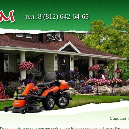
тел.:8 (812) 642-64-65
Садовая 
Главная
››
Мотопомпы для грязной воды
››
Насосы для грязной воды Вихрь
››