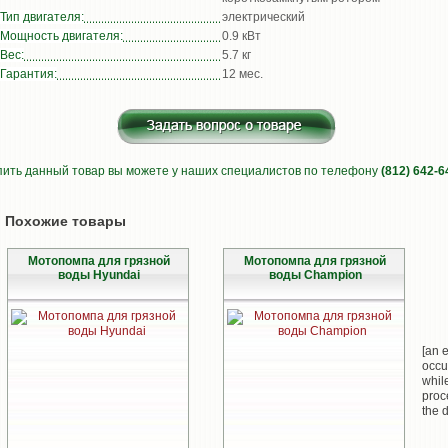
Тип двигателя:
электрический
Мощность двигателя:
0.9 кВт
Вес:
5.7 кг
Гарантия:
12 мес.
пить данный товар вы можете у наших специалистов по телефону
(812) 642-6
Похожие товары
Мотопомпа для грязной
Мотопомпа для грязной
воды Hyundai
воды Champion
[an e
occu
whil
proc
the d