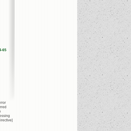
4-65
rror
rred
e
essing
irective]