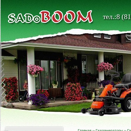
тел.:8 (8
Главная
››
Газогенераторы
››
Г