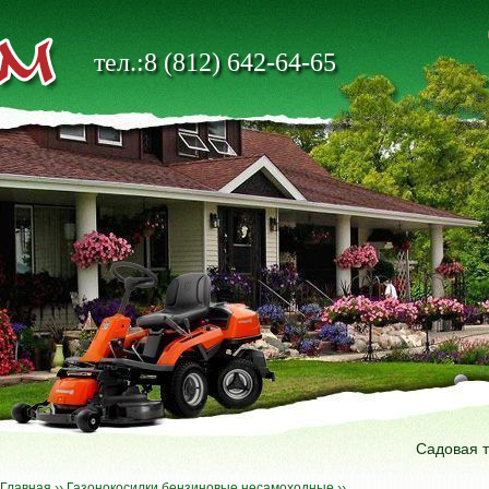
тел.:8 (812) 642-64-65
Садовая 
Главная
››
Газонокосилки бензиновые несамоходные
››