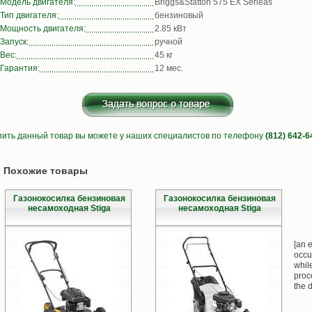
Модель двигателя:
Briggs&Statton 575 EX Serieas
Тип двигателя:
бензиновый
Мощность двигателя:
2.85 кВт
Запуск:
ручной
Вес:
45 кг
Гарантия:
12 мес.
пить данный товар вы можете у наших специалистов по телефону
(812) 642-6
Похожие товары
Газонокосилка бензиновая
Газонокосилка бензиновая
несамоходная Stiga
несамоходная Stiga
[an e
occu
whil
proc
the d