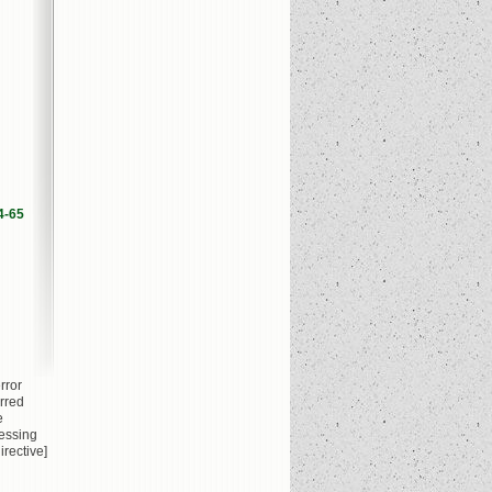
4-65
rror
rred
e
essing
irective]