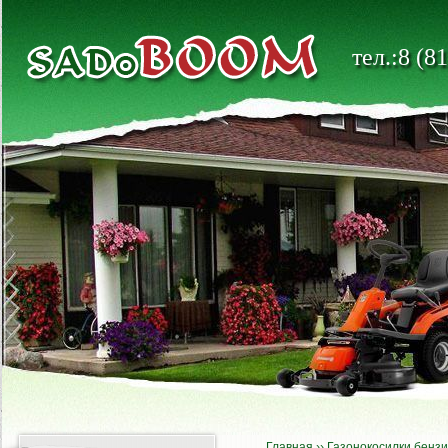
тел.:8 (8
Главная
››
Газонокосилки бенз