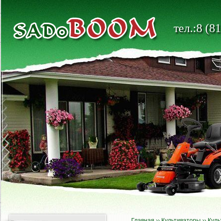
тел.:8 (8
Главная
››
Культиваторы
››
Куль