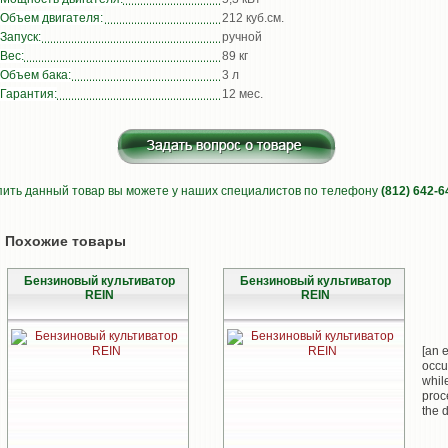
Объем двигателя:
212 куб.см.
Запуск:
ручной
Вес:
89 кг
Объем бака:
3 л
Гарантия:
12 мес.
пить данный товар вы можете у наших специалистов по телефону
(812) 642-6
Похожие товары
Бензиновый культиватор
Бензиновый культиватор
REIN
REIN
[an e
occu
whil
proc
the d