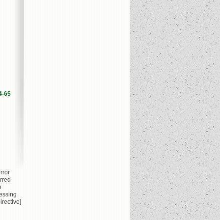
4-65
rror
rred
e
essing
irective]