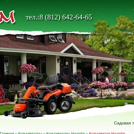
тел.:8 (812) 642-64-65
Садовая 
Главная
››
Культиваторы
››
Культиваторы Hyundai
››
Культиватор Hyundai