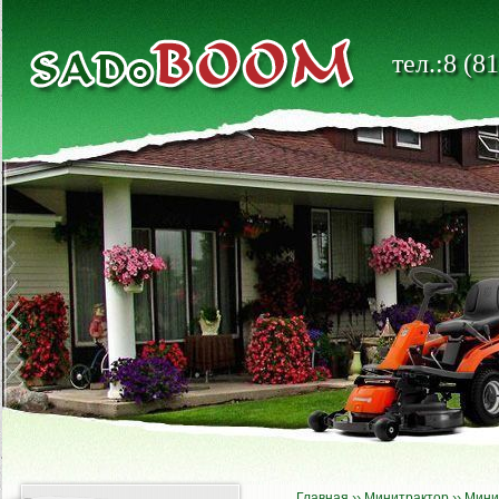
тел.:8 (8
Главная
››
Минитрактор
››
Мини