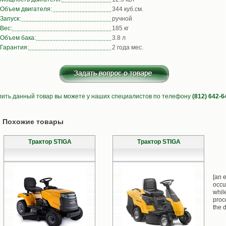
Объем двигателя:
344 куб.см.
Запуск:
ручной
Вес:
185 кг
Объем бака:
3.8 л
Гарантия:
2 года мес.
пить данный товар вы можете у наших специалистов по телефону
(812) 642-6
Похожие товары
Трактор STIGA
Трактор STIGA
[an e
occu
whil
proc
the d