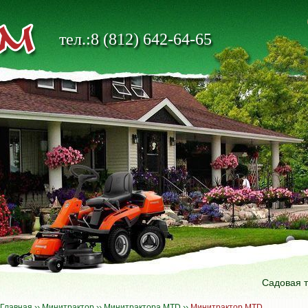
тел.:8 (812) 642-64-65
Садовая 
Главная
››
Минитрактор
››
Минитрактора MTD
››
Минитрактор MTD