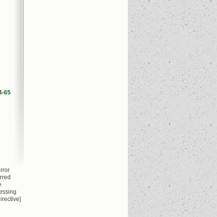
4-65
rror
rred
e
essing
irective]