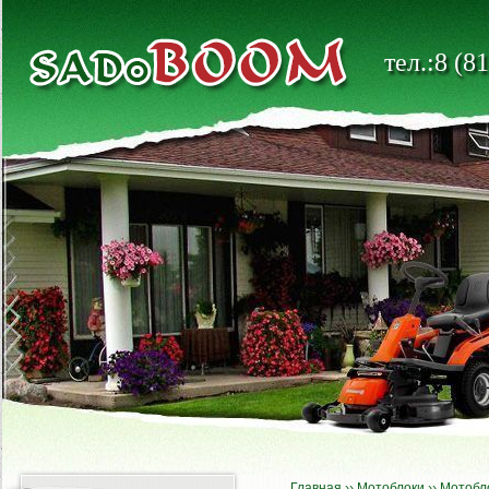
тел.:8 (8
Главная
››
Мотоблоки
››
Мотобл