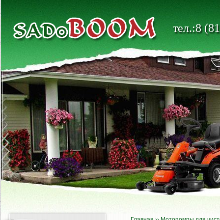
тел.:8 (8
Главная
››
Мотопомпы для чист