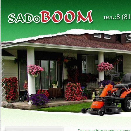
тел.:8 (8
Главная
››
Мотопомпы для чист