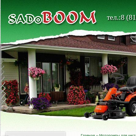
тел.:8 (8
Главная
››
Мотопомпы для чист