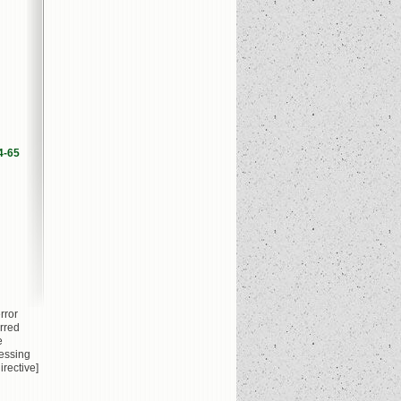
4-65
rror
rred
e
essing
irective]