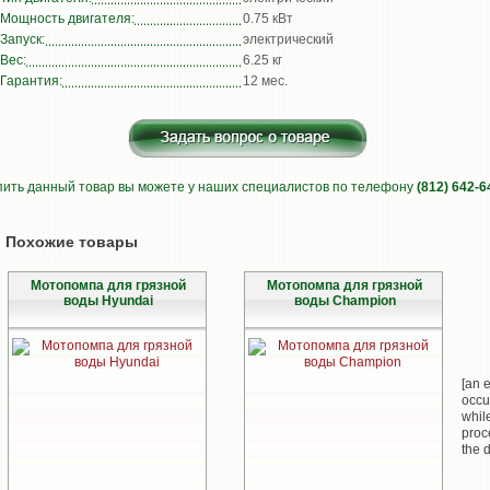
Мощность двигателя:
0.75 кВт
Запуск:
электрический
Вес:
6.25 кг
Гарантия:
12 мес.
пить данный товар вы можете у наших специалистов по телефону
(812) 642-6
Похожие товары
Мотопомпа для грязной
Мотопомпа для грязной
воды Hyundai
воды Champion
[an e
occu
whil
proc
the d