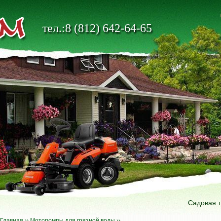
тел.:8 (812) 642-64-65
Садовая 
Главная
››
Мотопомпы для грязной воды
››