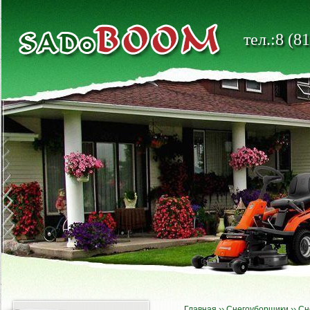
тел.:8 (8
Главная
››
Снегоуборщики
››
Сн