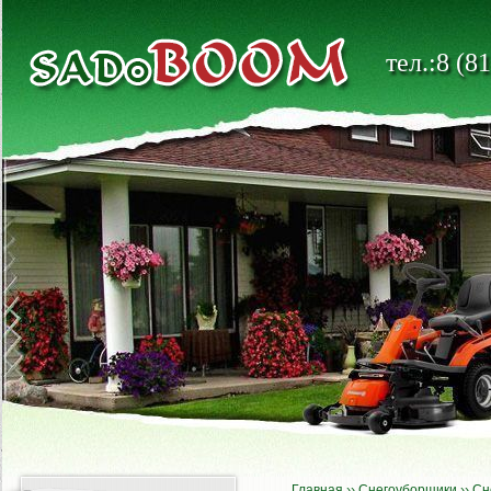
тел.:8 (8
Главная
››
Снегоуборщики
››
Сн