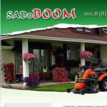
тел.:8 (8
Главная
››
Мотопомпы для чист