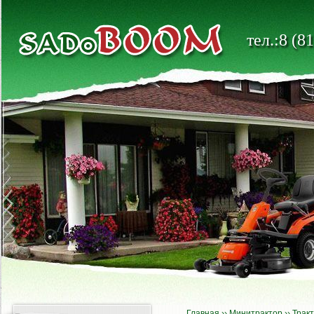
тел.:8 (8
Главная
››
Минитрактор
››
Трак