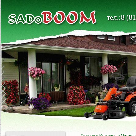
тел.:8 (8
Главная
››
Мотокосы
››
Мотокос