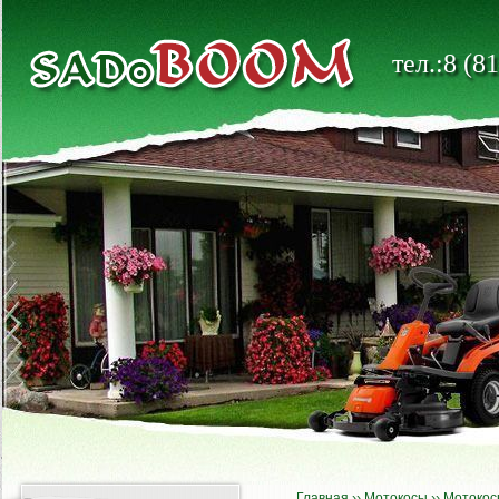
тел.:8 (8
Главная
››
Мотокосы
››
Мотокос