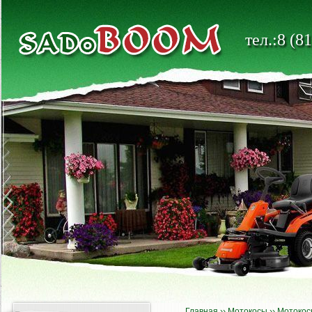
тел.:8 (8
Главная
››
Мотокосы
››
Мотоко